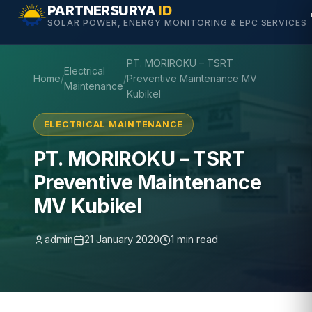
Skip
PARTNERSURYA
ID
SOLAR POWER, ENERGY MONITORING & EPC SERVICES
to
content
PT. MORIROKU – TSRT
Electrical
Home
/
/
Preventive Maintenance MV
Maintenance
Kubikel
ELECTRICAL MAINTENANCE
PT. MORIROKU – TSRT
Preventive Maintenance
MV Kubikel
admin
21 January 2020
1 min read