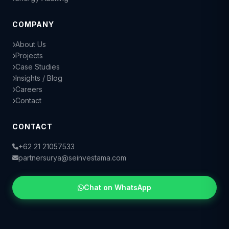
COMPANY
About Us
Projects
Case Studies
Insights / Blog
Careers
Contact
CONTACT
+62 21 21057533
partnersurya@seinvestama.com
CS 4 — General
+62 813-1598-0778
Chat on WhatsApp
CS 3 — IoT / EV
+62 818-0609-3006
CS 2 — Electrical
+62 811-8589-992