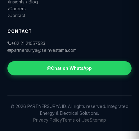
Insights / Blog
Careers
Contact
CONTACT
+62 21 21057533
partnersurya@seinvestama.com
Chat on WhatsApp
© 2026 PARTNERSURYA ID. All rights reserved. Integrated
Energy & Electrical Solutions.
Privacy Policy
Terms of Use
Sitemap