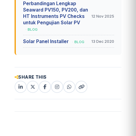
Perbandingan Lengkap
Seaward PV150, PV200, dan
HT Instruments PV Checks
12 Nov 2025
untuk Pengujian Solar PV
· BLOG
Solar Panel Installer
13 Dec 2020
· BLOG
SHARE THIS
LinkedIn
X
Facebook
Instagram
WhatsApp
Copy
(Twitter)
(copy
link
link)