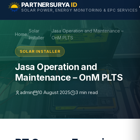
Skip
PARTNERSURYA
ID
SOLAR POWER, ENERGY MONITORING & EPC SERVICES
to
content
Solar
Jasa Operation and Maintenance –
Home
/
/
Installer
OnM PLTS
SOLAR INSTALLER
Jasa Operation and
Maintenance – OnM PLTS
admin
10 August 2025
3 min read