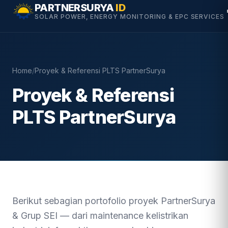
Skip
PARTNERSURYA
ID
SOLAR POWER, ENERGY MONITORING & EPC SERVICES
to
content
Home
/
Proyek & Referensi PLTS PartnerSurya
Proyek & Referensi
PLTS PartnerSurya
Berikut sebagian portofolio proyek PartnerSurya
& Grup SEI — dari maintenance kelistrikan