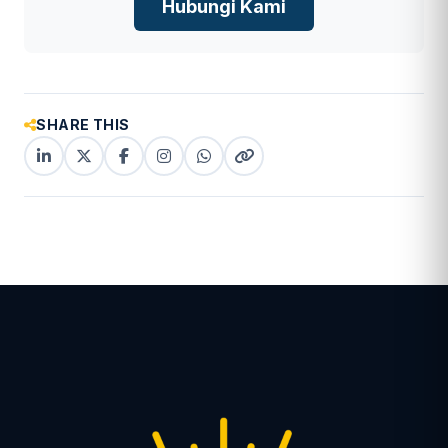
Hubungi Kami
SHARE THIS
LinkedIn
X
Facebook
Instagram
WhatsApp
Copy
(Twitter)
(copy
link
link)