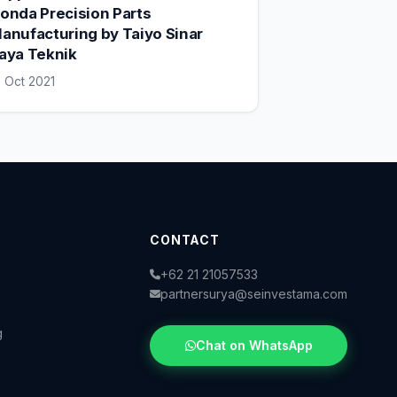
onda Precision Parts
anufacturing by Taiyo Sinar
aya Teknik
8 Oct 2021
CONTACT
+62 21 21057533
partnersurya@seinvestama.com
g
Chat on WhatsApp