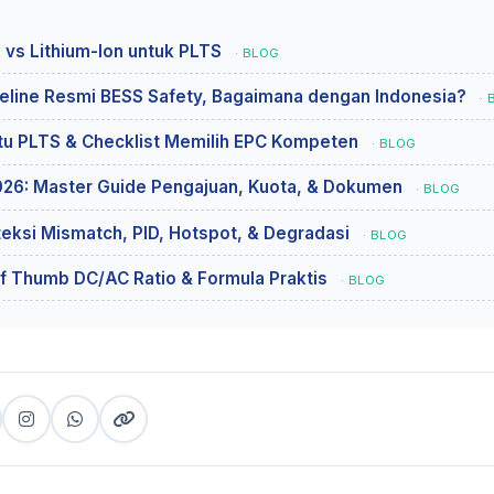
 vs Lithium-Ion untuk PLTS
· BLOG
eline Resmi BESS Safety, Bagaimana dengan Indonesia?
·
utu PLTS & Checklist Memilih EPC Kompeten
· BLOG
026: Master Guide Pengajuan, Kuota, & Dokumen
· BLOG
teksi Mismatch, PID, Hotspot, & Degradasi
· BLOG
 of Thumb DC/AC Ratio & Formula Praktis
· BLOG
cebook
Instagram
WhatsApp
Copy
(copy
link