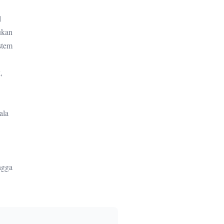
l
ukan
stem
,
ala
ngga