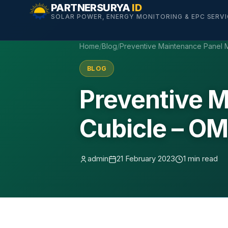
Skip
PARTNERSURYA
ID
SOLAR POWER, ENERGY MONITORING & EPC SERV
to
content
Home
/
Blog
/
Preventive Maintenance Panel
BLOG
Preventive 
Cubicle – O
admin
21 February 2023
1 min read