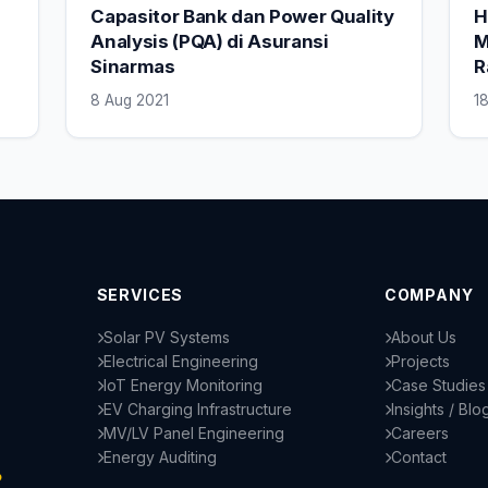
Capasitor Bank dan Power Quality
H
Analysis (PQA) di Asuransi
M
Sinarmas
R
8 Aug 2021
1
SERVICES
COMPANY
Solar PV Systems
About Us
Electrical Engineering
Projects
IoT Energy Monitoring
Case Studies
EV Charging Infrastructure
Insights / Blo
MV/LV Panel Engineering
Careers
Energy Auditing
Contact