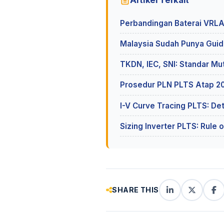
Artikel Terkait
Perbandingan Baterai VRLA
Malaysia Sudah Punya Guid
TKDN, IEC, SNI: Standar M
Prosedur PLN PLTS Atap 2
I-V Curve Tracing PLTS: De
Sizing Inverter PLTS: Rule
SHARE THIS
LinkedIn
X
Fa
(Twitter)