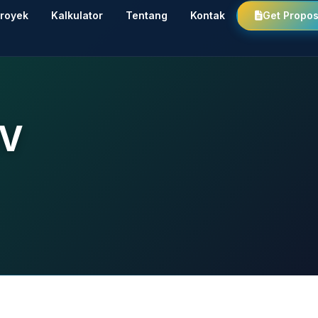
royek
Kalkulator
Tentang
Kontak
Get Propos
MV