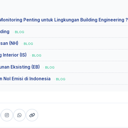
onitoring Penting untuk Lingkungan Building Engineering 
lding
· BLOG
san (NH)
· BLOG
Interior (IS)
· BLOG
nan Eksisting (EB)
· BLOG
 Nol Emisi di Indonesia
· BLOG
cebook
Instagram
WhatsApp
Copy
(copy
link