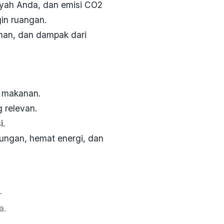
layah Anda, dan emisi CO2
in ruangan.
anan, dan dampak dari
n makanan.
 relevan.
i.
kungan, hemat energi, dan
r
a.