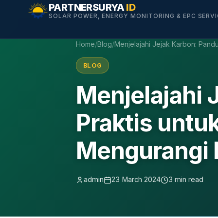
Skip
PARTNERSURYA
ID
SOLAR POWER, ENERGY MONITORING & EPC SERV
to
content
Home
/
Blog
/
Menjelajahi Jejak Karbon: Pan
BLOG
Menjelajahi 
Praktis unt
Mengurangi
admin
23 March 2024
3 min read