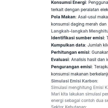
Konsumsi Energi
: Pengguna
terkait dengan peralatan el
Pola Makan
: Asal-usul mak
konsumsi daging merah dan 
Langkah-langkah Menghitu
Identifikasi sumber emisi
: 
Kumpulkan data
: Jumlah ki
Perhitungan emisi
: Gunakan
Evaluasi
: Analisis hasil da
Pengurangan emisi
: Terapk
konsumsi makanan berkelanj
Simulasi Emisi Karbon
:
Simulasi menghitung Emisi 
Mari kita lakukan simulasi p
energi sebagai contoh dua s
Sektor Kehutanan: