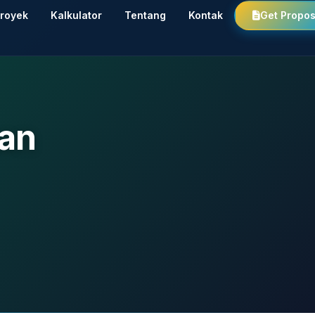
royek
Kalkulator
Tentang
Kontak
Get Propos
uan