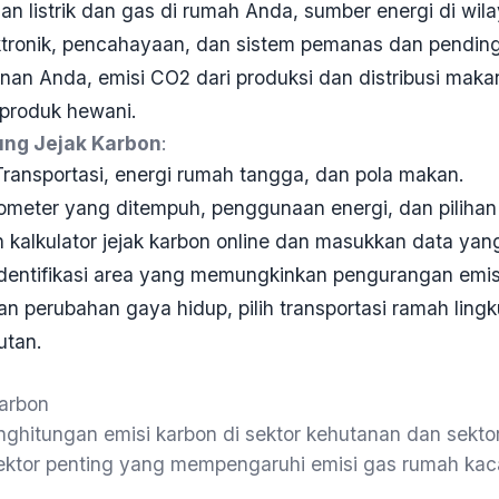
an listrik dan gas di rumah Anda, sumber energi di wi
ektronik, pencahayaan, dan sistem pemanas dan pending
anan Anda, emisi CO2 dari produksi dan distribusi mak
produk hewani.
ng Jejak Karbon
:
Transportasi, energi rumah tangga, dan pola makan.
lometer yang ditempuh, penggunaan energi, dan piliha
 kalkulator jejak karbon online dan masukkan data yang
n identifikasi area yang memungkinkan pengurangan emis
an perubahan gaya hidup, pilih transportasi ramah ling
utan.
Karbon
enghitungan emisi karbon di sektor kehutanan dan sekto
ektor penting yang mempengaruhi emisi gas rumah kac