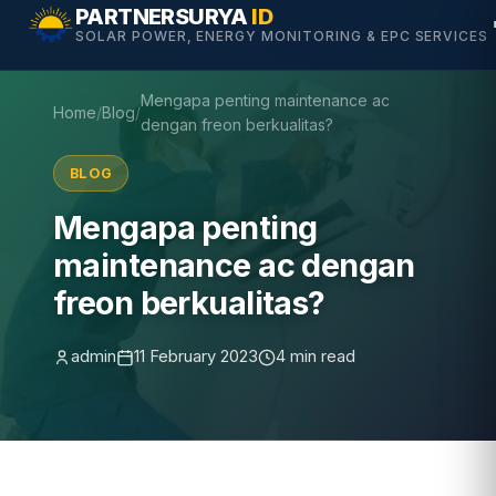
Skip
PARTNERSURYA
ID
SOLAR POWER, ENERGY MONITORING & EPC SERVICES
to
content
Mengapa penting maintenance ac
Home
/
Blog
/
dengan freon berkualitas?
BLOG
Mengapa penting
maintenance ac dengan
freon berkualitas?
admin
11 February 2023
4 min read