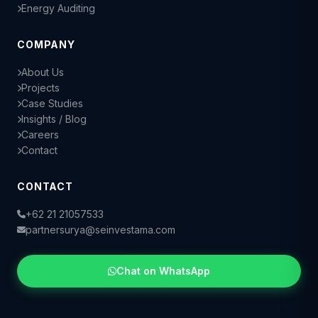
Energy Auditing
COMPANY
About Us
Projects
Case Studies
Insights / Blog
Careers
Contact
CONTACT
+62 21 21057533
partnersurya@seinvestama.com
CS 4 — General
+62 813-1598-0778
Chat on WhatsApp
CS 3 — IoT / EV
+62 818-0609-3006
CS 2 — Electrical