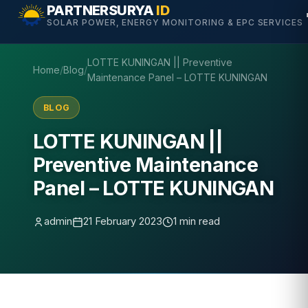
Skip
PARTNERSURYA
ID
SOLAR POWER, ENERGY MONITORING & EPC SERVICES
to
content
LOTTE KUNINGAN || Preventive
Home
/
Blog
/
Maintenance Panel – LOTTE KUNINGAN
BLOG
LOTTE KUNINGAN ||
Preventive Maintenance
Panel – LOTTE KUNINGAN
admin
21 February 2023
1 min read