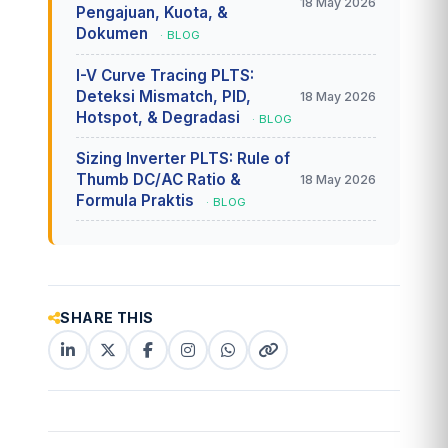
18 May 2026
Pengajuan, Kuota, &
Dokumen
· BLOG
I-V Curve Tracing PLTS:
Deteksi Mismatch, PID,
18 May 2026
Hotspot, & Degradasi
· BLOG
Sizing Inverter PLTS: Rule of
Thumb DC/AC Ratio &
18 May 2026
Formula Praktis
· BLOG
SHARE THIS
LinkedIn
X
Facebook
Instagram
WhatsApp
Copy
(Twitter)
(copy
link
link)